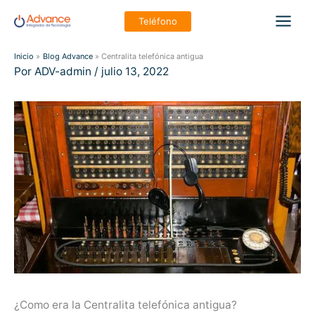
Ir
Teléfono
al
Main
contenido
Inicio
Blog Advance
Centralita telefónica antigua
Men
Por
ADV-admin
/
julio 13, 2022
¿Como era la Centralita telefónica antigua?