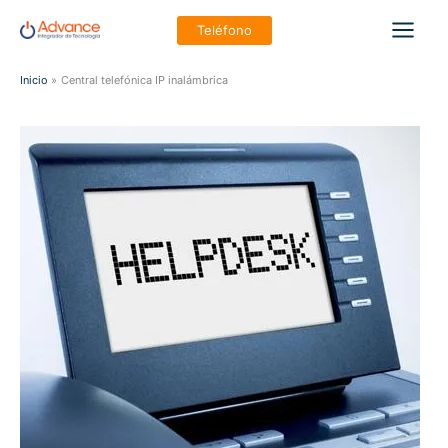
Ir
Teléfono
al
Main
contenido
Inicio
Central telefónica IP inalámbrica
Men