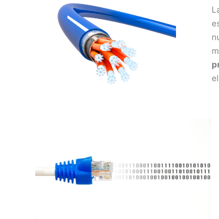
L
e
n
m
p
e