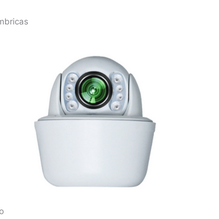
mbricas
o