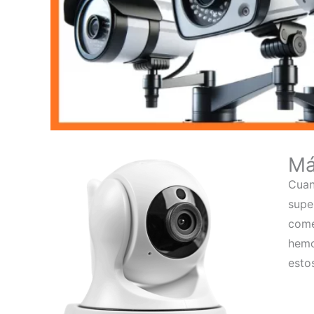
Má
Cuan
supe
come
hemo
esto