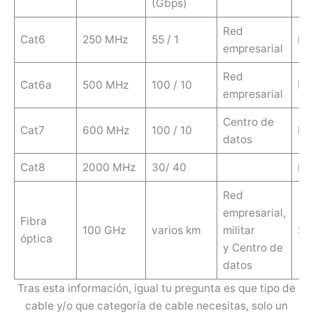
(Gbps)
Red
Cat6
250 MHz
55 / 1
No
empresarial
Red
Cat6a
500 MHz
100 / 10
No
empresarial
Centro de
Cat7
600 MHz
100 / 10
No
datos
Cat8
2000 MHz
30/ 40
No
Red
empresarial,
Fibra
100 GHz
varios km
militar
Sí
óptica
y Centro de
datos
Tras esta información, igual tu pregunta es que tipo de
cable y/o que categoría de cable necesitas, solo un