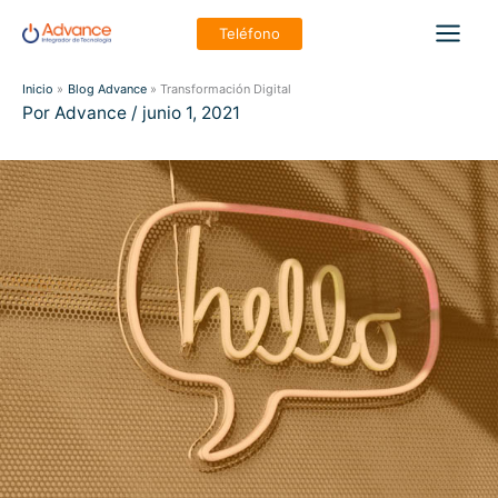
Ir
Teléfono
al
Main
contenido
Inicio
Blog Advance
Transformación Digital
Men
Por
Advance
/
junio 1, 2021